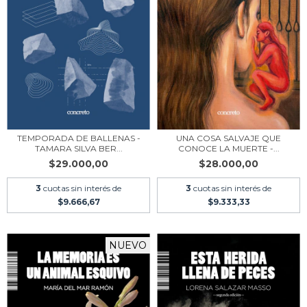
UNA COSA SALVAJE QUE
TEMPORADA DE BALLENAS -
CONOCE LA MUERTE -...
TAMARA SILVA BER...
$28.000,00
$29.000,00
3
cuotas sin interés de
3
cuotas sin interés de
$9.333,33
$9.666,67
NUEVO