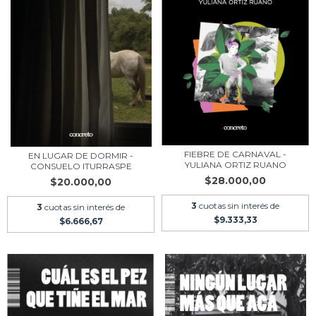
FIEBRE DE CARNAVAL -
EN LUGAR DE DORMIR -
YULIANA ORTIZ RUANO
CONSUELO ITURRASPE
$28.000,00
$20.000,00
3
cuotas sin interés de
3
cuotas sin interés de
$9.333,33
$6.666,67